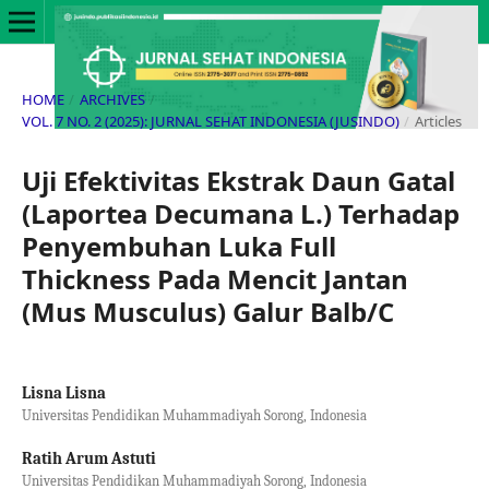
HOME
/
ARCHIVES
/
VOL. 7 NO. 2 (2025): JURNAL SEHAT INDONESIA (JUSINDO)
/
Articles
Uji Efektivitas Ekstrak Daun Gatal
(Laportea Decumana L.) Terhadap
Penyembuhan Luka Full
Thickness Pada Mencit Jantan
(Mus Musculus) Galur Balb/C
Lisna Lisna
Universitas Pendidikan Muhammadiyah Sorong, Indonesia
Ratih Arum Astuti
Universitas Pendidikan Muhammadiyah Sorong, Indonesia