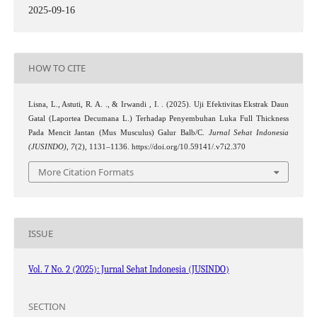
2025-09-16
HOW TO CITE
Lisna, L., Astuti, R. A. ., & Irwandi , I. . (2025). Uji Efektivitas Ekstrak Daun
Gatal (Laportea Decumana L.) Terhadap Penyembuhan Luka Full Thickness
Pada Mencit Jantan (Mus Musculus) Galur Balb/C.
Jurnal Sehat Indonesia
(JUSINDO)
,
7
(2), 1131–1136. https://doi.org/10.59141/.v7i2.370
More Citation Formats
ISSUE
Vol. 7 No. 2 (2025): Jurnal Sehat Indonesia (JUSINDO)
SECTION