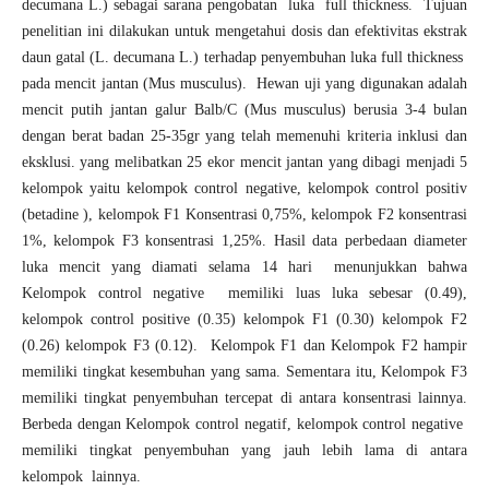
decumana L.) sebagai sarana pengobatan luka full thickness. Tujuan
penelitian ini dilakukan untuk mengetahui dosis dan efektivitas ekstrak
daun gatal (L. decumana L.) terhadap penyembuhan luka full thickness
pada mencit jantan (Mus musculus). Hewan uji yang digunakan adalah
mencit putih jantan galur Balb/C (Mus musculus) berusia 3-4 bulan
dengan berat badan 25-35gr yang telah memenuhi kriteria inklusi dan
eksklusi. yang melibatkan 25 ekor mencit jantan yang dibagi menjadi 5
kelompok yaitu kelompok control negative, kelompok control positiv
(betadine ), kelompok F1 Konsentrasi 0,75%, kelompok F2 konsentrasi
1%, kelompok F3 konsentrasi 1,25%. Hasil data perbedaan diameter
luka mencit yang diamati selama 14 hari menunjukkan bahwa
Kelompok control negative memiliki luas luka sebesar (0.49),
kelompok control positive (0.35) kelompok F1 (0.30) kelompok F2
(0.26) kelompok F3 (0.12). Kelompok F1 dan Kelompok F2 hampir
memiliki tingkat kesembuhan yang sama. Sementara itu, Kelompok F3
memiliki tingkat penyembuhan tercepat di antara konsentrasi lainnya.
Berbeda dengan Kelompok control negatif, kelompok control negative
memiliki tingkat penyembuhan yang jauh lebih lama di antara
kelompok lainnya.