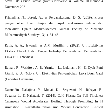
Sayat Tikus Putih Jamtan (Rattus Norvegicus). Volume 10 Nomor 4
November 2021.
Primadina, N., Basori, A., & Perdanakusuma, D. S. (2019). Proses
penyembuhan luka ditinjau dari aspek mekanisme seluler dan
molekuler. Qanun Medika-Medical Journal Faculty of Medicine
Muhammadiyah Surabaya, 3(1), 31–43.
Ratih, A. A., Irwandi, & A.M. Muslihin . (2022). Uji Efektivitas
Ekstrak Etanol Lidah Buaya Terhadap Penyembuhan Penyembuhan
Luka Full Thickness.
Ratna , P., Waskito , A. P., Yusnita , L., Lukman , H., & Dyah Putri
Utami, P. U. (N.D.). Uji Efektivitas Penyembuhan Luka Daun Gatal
(Laportea Decumana)
Nasruddin, Nakajima, Y., Mukai, K., Setyowati, H., Rahayu, E.,
Sugama, J., & Nakatani, T. (2014). Cold Plasma On Full Thickness
Cutaneous Wound Accelerates Healing Through Promoting In Fl
Ammation , Reepithelialization And Wound Contraction. Clinical