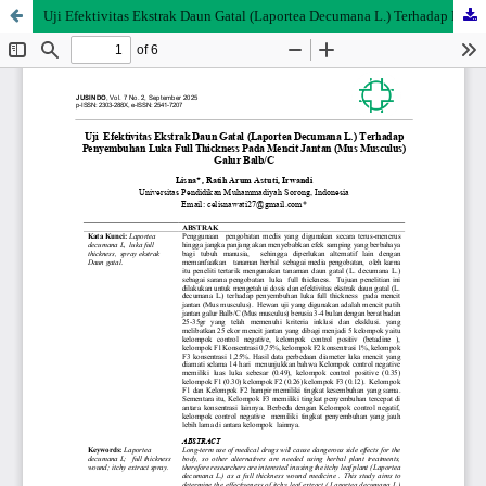
Uji Efektivitas Ekstrak Daun Gatal (Laportea Decumana L.) Terhadap Penyembuhan Luka Full Thickness Pada Mencit Jantan (Mus Musculus) Galur Balb/C