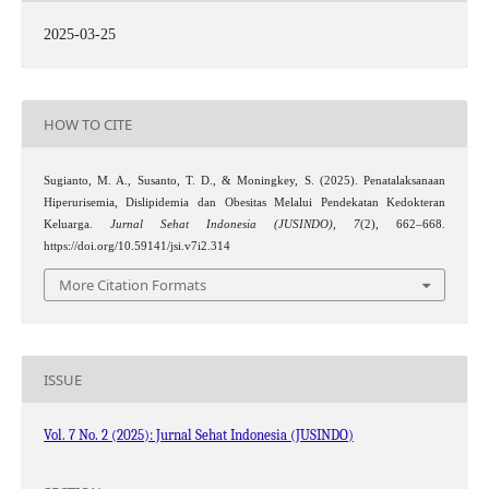
2025-03-25
HOW TO CITE
Sugianto, M. A., Susanto, T. D., & Moningkey, S. (2025). Penatalaksanaan
Hiperurisemia, Dislipidemia dan Obesitas Melalui Pendekatan Kedokteran
Keluarga.
Jurnal Sehat Indonesia (JUSINDO)
,
7
(2), 662–668.
https://doi.org/10.59141/jsi.v7i2.314
More Citation Formats
ISSUE
Vol. 7 No. 2 (2025): Jurnal Sehat Indonesia (JUSINDO)