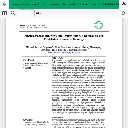
Penatalaksanaan Hiperurisemia, Dislipidemia dan Obesitas Melalui Pendekatan Kedokteran Keluarga