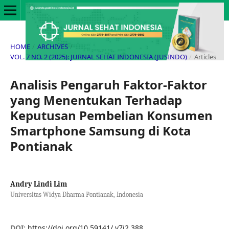
HOME
/
ARCHIVES
/
VOL. 7 NO. 2 (2025): JURNAL SEHAT INDONESIA (JUSINDO)
/
Articles
Analisis Pengaruh Faktor-Faktor
yang Menentukan Terhadap
Keputusan Pembelian Konsumen
Smartphone Samsung di Kota
Pontianak
Andry Lindi Lim
Universitas Widya Dharma Pontianak, Indonesia
DOI:
https://doi.org/10.59141/.v7i2.388