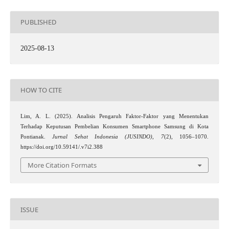
PUBLISHED
2025-08-13
HOW TO CITE
Lim, A. L. (2025). Analisis Pengaruh Faktor-Faktor yang Menentukan
Terhadap Keputusan Pembelian Konsumen Smartphone Samsung di Kota
Pontianak.
Jurnal Sehat Indonesia (JUSINDO)
,
7
(2), 1056–1070.
https://doi.org/10.59141/.v7i2.388
More Citation Formats
ISSUE