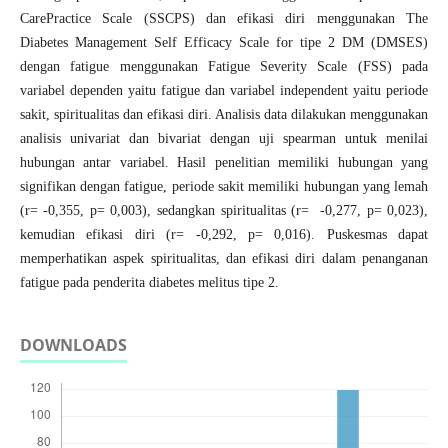
CarePractice Scale (SSCPS) dan efikasi diri menggunakan The
Diabetes Management Self Efficacy Scale for tipe 2 DM (DMSES)
dengan fatigue menggunakan Fatigue Severity Scale (FSS) pada
variabel dependen yaitu fatigue dan variabel independent yaitu periode
sakit, spiritualitas dan efikasi diri. Analisis data dilakukan menggunakan
analisis univariat dan bivariat dengan uji spearman untuk menilai
hubungan antar variabel. Hasil penelitian memiliki hubungan yang
signifikan dengan fatigue, periode sakit memiliki hubungan yang lemah
(r= -0,355, p= 0,003), sedangkan spiritualitas (r= -0,277, p= 0,023),
kemudian efikasi diri (r= -0,292, p= 0,016). Puskesmas dapat
memperhatikan aspek spiritualitas, dan efikasi diri dalam penanganan
fatigue pada penderita diabetes melitus tipe 2.
DOWNLOADS