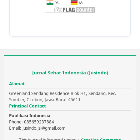
Jurnal Sehat Indonesia (Jusindo)
Alamat
Greenland Sendang Residence Blok H1, Sendang, Kec.
Sumber, Cirebon, Jawa Barat 45611
Principal Contact
Publikasi Indonesia
Phone: 085659237884
Email: jusindo.jsi@gmail.com