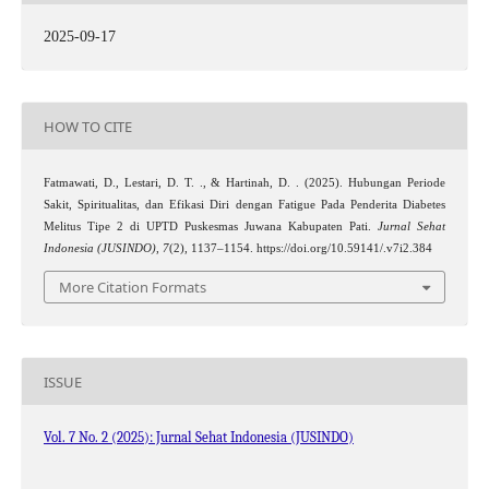
2025-09-17
HOW TO CITE
Fatmawati, D., Lestari, D. T. ., & Hartinah, D. . (2025). Hubungan Periode
Sakit, Spiritualitas, dan Efikasi Diri dengan Fatigue Pada Penderita Diabetes
Melitus Tipe 2 di UPTD Puskesmas Juwana Kabupaten Pati.
Jurnal Sehat
Indonesia (JUSINDO)
,
7
(2), 1137–1154. https://doi.org/10.59141/.v7i2.384
More Citation Formats
ISSUE
Vol. 7 No. 2 (2025): Jurnal Sehat Indonesia (JUSINDO)