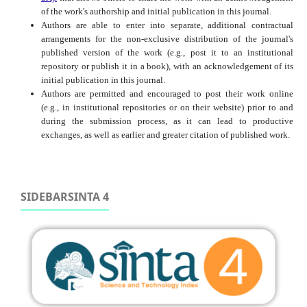
of the work's authorship and initial publication in this journal.
Authors are able to enter into separate, additional contractual
arrangements for the non-exclusive distribution of the journal's
published version of the work (e.g., post it to an institutional
repository or publish it in a book), with an acknowledgement of its
initial publication in this journal.
Authors are permitted and encouraged to post their work online
(e.g., in institutional repositories or on their website) prior to and
during the submission process, as it can lead to productive
exchanges, as well as earlier and greater citation of published work.
SIDEBARSINTA 4