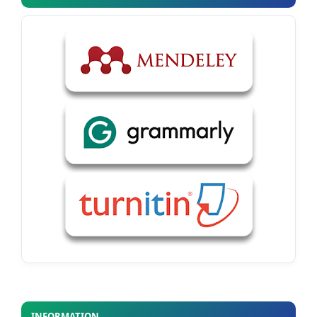
INFORMATION