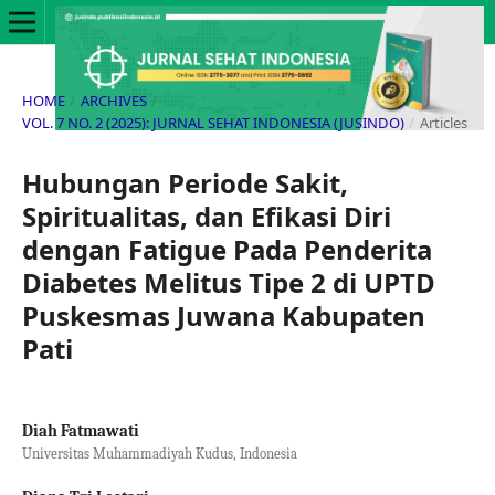
HOME
/
ARCHIVES
/
VOL. 7 NO. 2 (2025): JURNAL SEHAT INDONESIA (JUSINDO)
/
Articles
Hubungan Periode Sakit,
Spiritualitas, dan Efikasi Diri
dengan Fatigue Pada Penderita
Diabetes Melitus Tipe 2 di UPTD
Puskesmas Juwana Kabupaten
Pati
Diah Fatmawati
Universitas Muhammadiyah Kudus, Indonesia