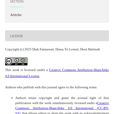
SECTION
Articles
LICENSE
Copyright (c) 2025 Diah Fatmawati, Diana Tri Lestari, Dewi Hartinah
This work is licensed under a
Creative Commons Attribution-ShareAlike
4.0 International License
.
Authors who publish with this journal agree to the following terms:
Authors retain copyright and grant the journal right of first
publication with the work simultaneously licensed under a
Creative
Commons Attribution-ShareAlike 4.0 International (CC-BY-
SA).
that allows others to share the work with an acknowledgement