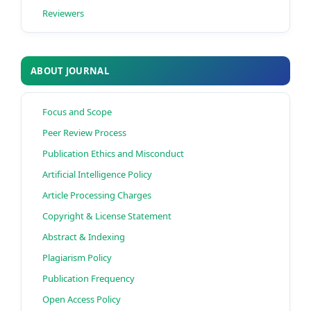
Reviewers
ABOUT JOURNAL
Focus and Scope
Peer Review Process
Publication Ethics and Misconduct
Artificial Intelligence Policy
Article Processing Charges
Copyright & License Statement
Abstract & Indexing
Plagiarism Policy
Publication Frequency
Open Access Policy