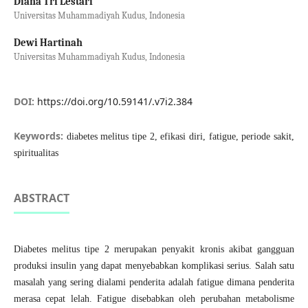
Diana Tri Lestari
Universitas Muhammadiyah Kudus, Indonesia
Dewi Hartinah
Universitas Muhammadiyah Kudus, Indonesia
DOI:
https://doi.org/10.59141/.v7i2.384
Keywords:
diabetes melitus tipe 2, efikasi diri, fatigue, periode sakit,
spiritualitas
ABSTRACT
Diabetes melitus tipe 2 merupakan penyakit kronis akibat gangguan
produksi insulin yang dapat menyebabkan komplikasi serius. Salah satu
masalah yang sering dialami penderita adalah fatigue dimana penderita
merasa cepat lelah. Fatigue disebabkan oleh perubahan metabolisme