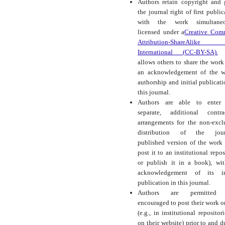
Authors retain copyright and 
the journal right of first public
with the work simultaneo
licensed under a
Creative Com
Attribution-ShareAlike
International (CC-BY-SA).
t
allows others to share the work
an acknowledgement of the w
authorship and initial publicati
this journal.
Authors are able to enter 
separate, additional contra
arrangements for the non-excl
distribution of the journ
published version of the work (
post it to an institutional repos
or publish it in a book), wi
acknowledgement of its ini
publication in this journal.
Authors are permitted
encouraged to post their work o
(e.g., in institutional repositor
on their website) prior to and d