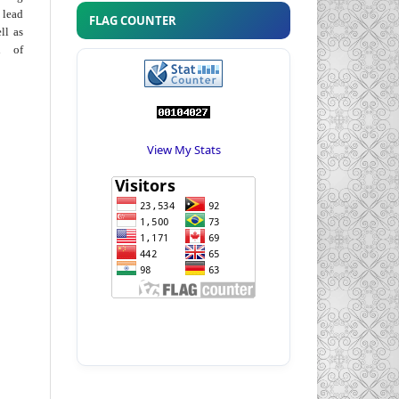
 lead
FLAG COUNTER
ll as
on of
View My Stats