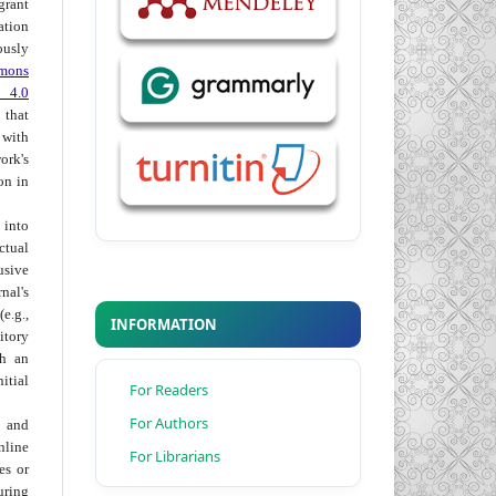
grant
ation
usly
mons
 4.0
hat
 with
ork's
on in
into
ctual
usive
al's
e.g.,
INFORMATION
itory
th an
tial
For Readers
For Authors
 and
nline
For Librarians
ies or
uring