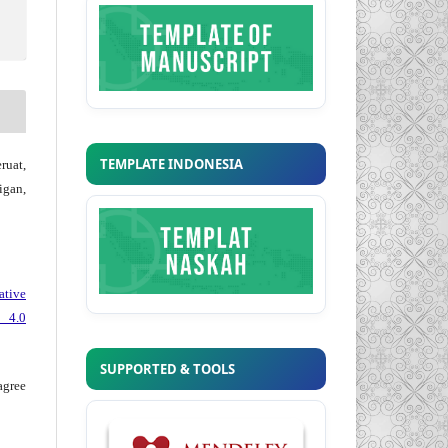
TEMPLATE INDONESIA
ruat,
igan,
ative
 4.0
SUPPORTED & TOOLS
agree