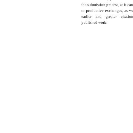
the submission process, as it can
to productive exchanges, as we
earlier and greater citati
published work.