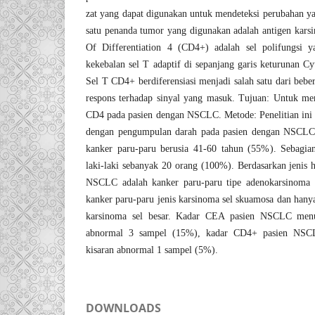
zat yang dapat digunakan untuk mendeteksi perubahan yan
satu penanda tumor yang digunakan adalah antigen kars
Of Differentiation 4 (CD4+) adalah sel polifungsi 
kekebalan sel T adaptif di sepanjang garis keturunan 
Sel T CD4+ berdiferensiasi menjadi salah satu dari beber
respons terhadap sinyal yang masuk. Tujuan: Untuk me
CD4 pada pasien dengan NSCLC. Metode: Penelitian ini 
dengan pengumpulan darah pada pasien dengan NSCLC. 
kanker paru-paru berusia 41-60 tahun (55%). Sebagi
laki-laki sebanyak 20 orang (100%). Berdasarkan jenis hi
NSCLC adalah kanker paru-paru tipe adenokarsinoma
kanker paru-paru jenis karsinoma sel skuamosa dan hany
karsinoma sel besar. Kadar CEA pasien NSCLC menu
abnormal 3 sampel (15%), kadar CD4+ pasien NSC
kisaran abnormal 1 sampel (5%).
DOWNLOADS