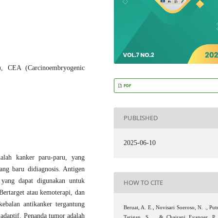
, CEA (Carcinoembryogenic
PDF
PUBLISHED
2025-06-10
dalah kanker paru-paru, yang
ng baru didiagnosis. Antigen
 yang dapat digunakan untuk
HOW TO CITE
Bertarget atau kemoterapi, dan
ebalan antikanker tergantung
Beruat, A. E., Novisari Soeroso, N. ., Put
 adaptif. Penanda tumor adalah
Tarigan, S. ., & Chairani Eyanoer, P.