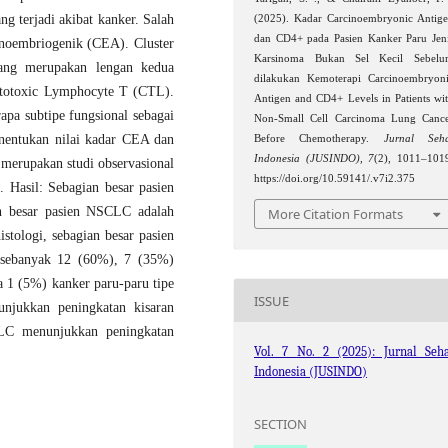
g terjadi akibat kanker. Salah
(2025). Kadar Carcinoembryonic Antig
dan CD4+ pada Pasien Kanker Paru Jen
inoembriogenik (CEA). Cluster
Karsinoma Bukan Sel Kecil Sebelu
yang merupakan lengan kedua
dilakukan Kemoterapi Carcinoembryon
Cytotoxic Lymphocyte T (CTL).
Antigen and CD4+ Levels in Patients wi
apa subtipe fungsional sebagai
Non-Small Cell Carcinoma Lung Canc
nentukan nilai kadar CEA dan
Before Chemotherapy.
Jurnal Seh
Indonesia (JUSINDO)
,
7
(2), 1011–101
merupakan studi observasional
https://doi.org/10.59141/.v7i2.375
Hasil: Sebagian besar pasien
an besar pasien NSCLC adalah
More Citation Formats
stologi, sebagian besar pasien
 sebanyak 12 (60%), 7 (35%)
a 1 (5%) kanker paru-paru tipe
ISSUE
njukkan peningkatan kisaran
LC menunjukkan peningkatan
Vol. 7 No. 2 (2025): Jurnal Seha
Indonesia (JUSINDO)
SECTION