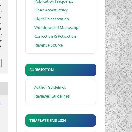
Publication Frequency
en
Open Access Policy
is
m
Digital Preservation
ic
Withdrawal of Manuscript
th
er
Correction & Retraction
at
Revenue Source
9.
SUBMISSION
Author Guidelines
Reviewer Guidelines
t
TEMPLATE ENGLISH