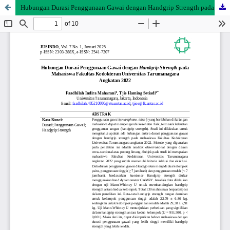
Hubungan Durasi Penggunaan Gawai dengan Handgrip Strength pada Mahasiswa Fakultas Kedokteran Universitas Tarumanagara Angkatan 2022